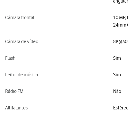
angular
Câmara frontal
10 MP, 
24mm (
Câmara de vídeo
8K@30f
Flash
Sim
Leitor de música
Sim
Rádio FM
Não
Altifalantes
Estére