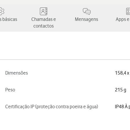
 básicas
Chamadas e
Mensagens
Apps e
contactos
Dimensões
158,4 x
Peso
215 g
Certificação IP (proteção contra poeira e água)
IP48 À 