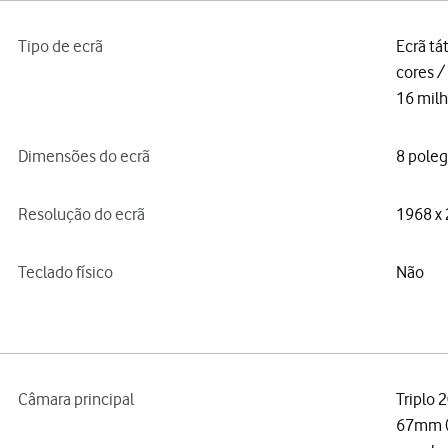
Tipo de ecrã
Ecrã tá
cores 
16 milh
Dimensões do ecrã
8 poleg
Resolução do ecrã
1968 x 
Teclado físico
Não
Câmara principal
Triplo 
67mm (t