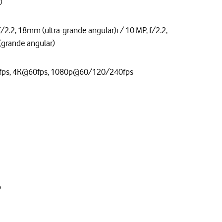
)
f/2.2, 18mm (ultra-grande angular)i / 10 MP, f/2.2,
grande angular)
ps, 4K@60fps, 1080p@60/120/240fps
o