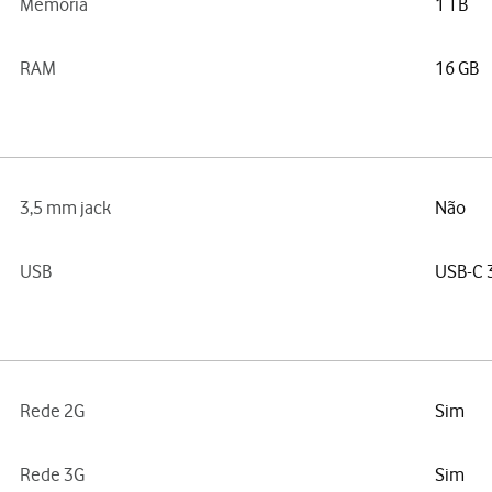
Memória
1 TB
RAM
16 GB
3,5 mm jack
Não
USB
USB-C 
Rede 2G
Sim
Rede 3G
Sim