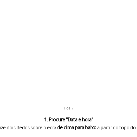
1 de 7
1. Procure "
Data e hora
"
ize dois dedos sobre o ecrã
de cima para baixo
a partir do topo do 
o ecrã
de cima para baixo
a partir do topo do ecrã.