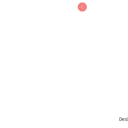
1 de 7
Desl
Deslize dois dedos sobre 