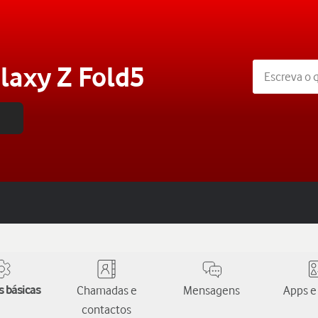
axy Z Fold5
 básicas
Chamadas e
Mensagens
Apps e
contactos