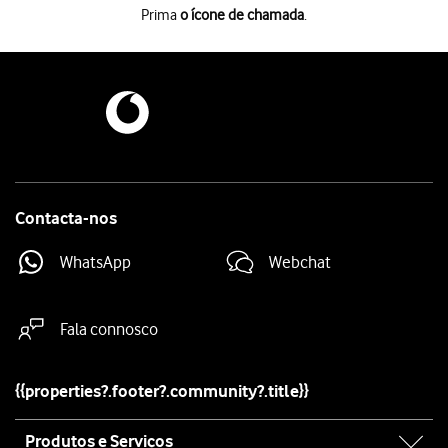
Prima
o ícone de chamada
.
Prima
o ícone de chamada
.
Prima
o ícone de menu
.
Prima
Definições
.
Prima
Serviços suplementares
.
Prima
Desvio de chamadas
.
Prima
o tipo de desvio pretendido
.
Introduza
e prima
Ativar
.
123
Prima
a tecla de início
para terminar e voltar ao ecrã inicial.
Contacta-nos
WhatsApp
Webchat
Fala connosco
{{properties?.footer?.community?.title}}
Site
Produtos e Serviços