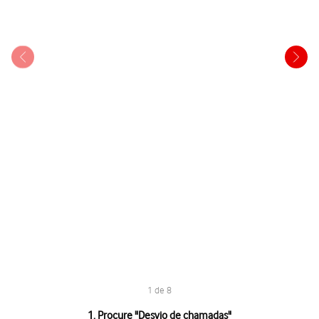
1 de 8
1 de 8
1. Procure "
Desvio de chamadas
"