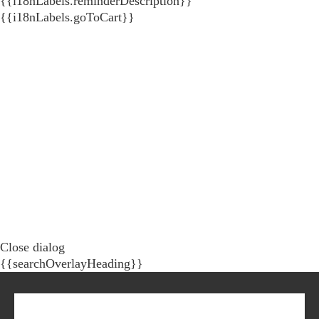
{{i18nLabels.reminderDescription}}
{{i18nLabels.goToCart}}
Close dialog
{{searchOverlayHeading}}