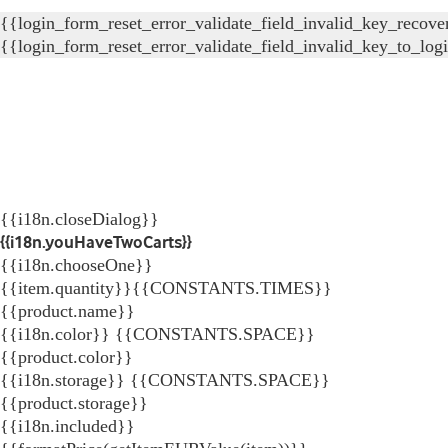
{{login_form_reset_error_validate_field_invalid_key_recove
{{login_form_reset_error_validate_field_invalid_key_to_log
{{i18n.closeDialog}}
{{i18n.youHaveTwoCarts}}
{{i18n.chooseOne}}
{{item.quantity}}{{CONSTANTS.TIMES}}
{{product.name}}
{{i18n.color}} {{CONSTANTS.SPACE}}
{{product.color}}
{{i18n.storage}} {{CONSTANTS.SPACE}}
{{product.storage}}
{{i18n.included}}