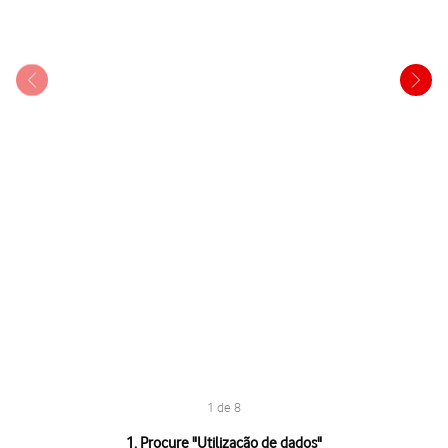
1 de 8
1 de 8
1. Procure "
Utilização de dados
"