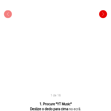
1 de 16
1 de 16
1. Procure "
YT Music
"
Deslize o dedo para cima
no ecrã.