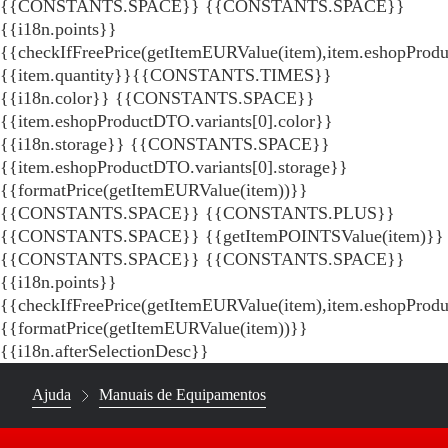
{{CONSTANTS.SPACE}}
{{CONSTANTS.SPACE}}
{{i18n.points}}
{{checkIfFreePrice(getItemEURValue(item),item.eshopProdu
{{item.quantity}}{{CONSTANTS.TIMES}}
{{i18n.color}} {{CONSTANTS.SPACE}}
{{item.eshopProductDTO.variants[0].color}}
{{i18n.storage}} {{CONSTANTS.SPACE}}
{{item.eshopProductDTO.variants[0].storage}}
{{formatPrice(getItemEURValue(item))}}
{{CONSTANTS.SPACE}} {{CONSTANTS.PLUS}}
{{CONSTANTS.SPACE}} {{getItemPOINTSValue(item)}}
{{CONSTANTS.SPACE}}
{{CONSTANTS.SPACE}}
{{i18n.points}}
{{checkIfFreePrice(getItemEURValue(item),item.eshopProd
{{formatPrice(getItemEURValue(item))}}
{{i18n.afterSelectionDesc}}
Ajuda
Manuais de Equipamentos