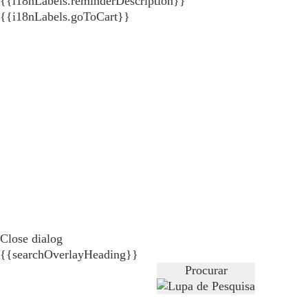
{{i18nLabels.reminderDescription}}
{{i18nLabels.goToCart}}
Close dialog
{{searchOverlayHeading}}
Procurar