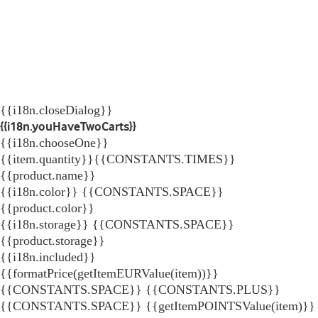
{{i18n.closeDialog}}
{{i18n.youHaveTwoCarts}}
{{i18n.chooseOne}}
{{item.quantity}}{{CONSTANTS.TIMES}}
{{product.name}}
{{i18n.color}} {{CONSTANTS.SPACE}}
{{product.color}}
{{i18n.storage}} {{CONSTANTS.SPACE}}
{{product.storage}}
{{i18n.included}}
{{formatPrice(getItemEURValue(item))}}
{{CONSTANTS.SPACE}} {{CONSTANTS.PLUS}}
{{CONSTANTS.SPACE}} {{getItemPOINTSValue(item)}}