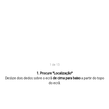
1 de 13
1 de 13
1. Procure "
Localização
"
Deslize dois dedos sobre o ecrã
de cima para baixo
a partir do topo
do ecrã.
Deslize dois dedos sobre o ecrã
de cima para baixo
a partir do topo do 
Prima
o ícone de definições
.
Prima
Localização
.
Prima
o indicador
para ativar ou desativar a função.
Se ativar a localização por GPS, o telefone irá procurar a sua localiza