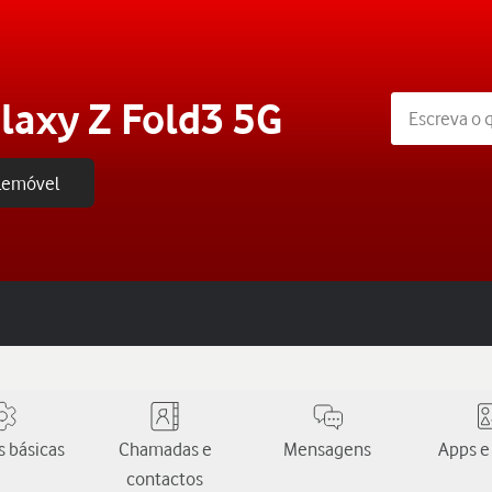
axy Z Fold3 5G
elemóvel
 básicas
Chamadas e
Mensagens
Apps e
contactos