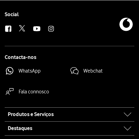
Simultaneamente prima
a parte inferior do botão de volume
mantendo 
Follow
Social
us
Contacta-nos
WhatsApp
Webchat
Fala connosco
Site
Produtos e Serviços
map
Destaques