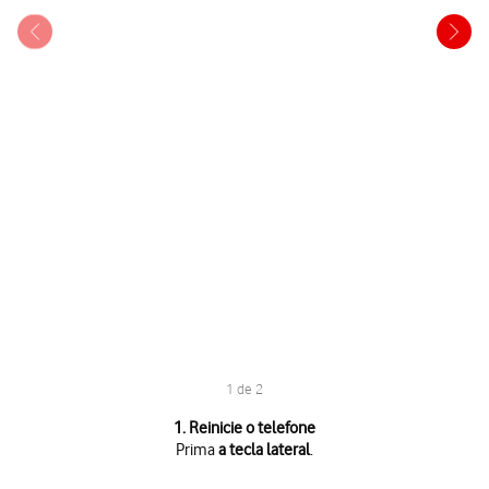
1 de 2
1 de 2
1. Reinicie o telefone
Prima
a tecla lateral
.
Prima
a tecla lateral
.