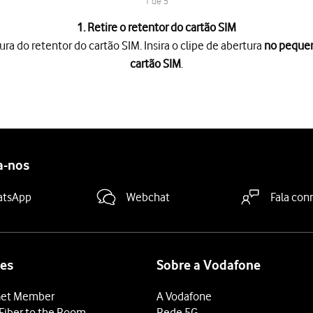
1 de 5
1. Retire o retentor do cartão SIM
ura do retentor do cartão SIM. Insira o clipe de abertura
no pequeno
cartão SIM
.
ra do retentor do cartão SIM. Insira o clipe de abertura
no pequeno 
ão SIM
do telefone.
mostrado na
ilustração do primeiro retentor do cartão SIM
e coloque
mostrado na
ilustração do segundo retentor do cartão SIM
e coloque
ão SIM para o interior
do telefone.
a-nos
atsApp
Webchat
Fala con
es
Sobre a Vodafone
et Member
A Vodafone
Fiber to the Room
Rede 5G