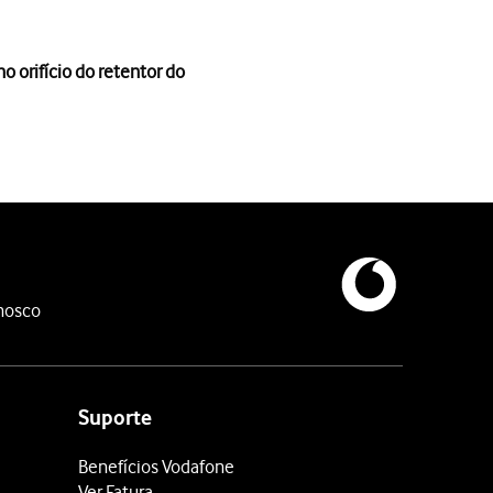
 orifício do retentor do
orifício do retentor do cartão SIM
.
 o cartão SIM no retentor.
 o cartão SIM no retentor.
nosco
Suporte
Benefícios Vodafone
Ver Fatura