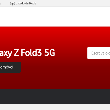
Estado da Rede
e
Condições de Oferta de Serviços
xy Z Fold3 5G
elemóvel