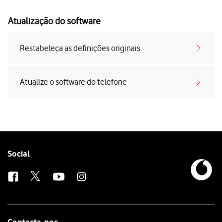
Atualização do software
Restabeleça as definições originais
Atualize o software do telefone
Follow
Social
us