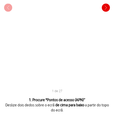
1 de 27
1 de 27
1. Procure "
Pontos de acesso (APN)
”
Deslize dois dedos sobre o ecrã
de cima para baixo
a partir do topo
do ecrã.