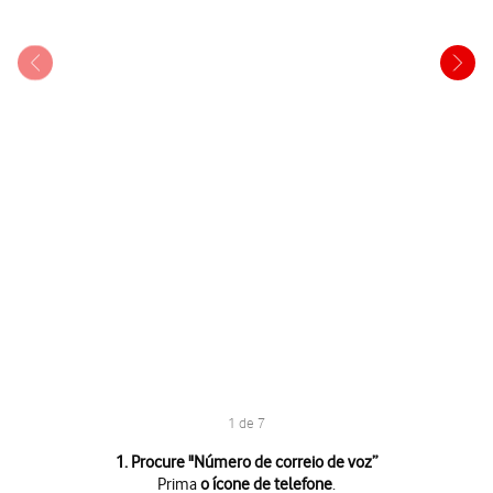
1 de 7
1 de 7
1. Procure "
Número de correio de voz
”
Prima
o ícone de telefone
.