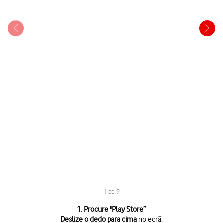
1 de 9
1 de 9
1. Procure "
Play Store
”
Deslize o dedo para cima
no ecrã.