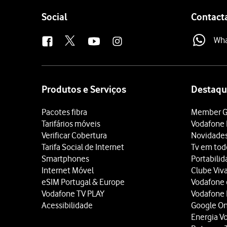
Follow
Social
Contact
us
Wh
Site
map
Produtos e Serviços
Destaqu
Pacotes fibra
Member G
Tarifários móveis
Vodafone 
Verificar Cobertura
Novidade
Tarifa Social de Internet
Tv em tod
Smartphones
Portabili
Internet Móvel
Clube Viv
eSIM Portugal & Europe
Vodafone
Vodafone TV PLAY
Vodafone
Acessibilidade
Google O
Energia V