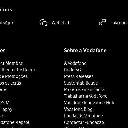
a-nos
atsApp
Webchat
Fala con
es
Sobre a Vodafone
et Member
A Vodafone
Fiber to the Room
Rede 5G
s e Promoções
Press Releases
os os ecrãs
Sustentabilidade
dade
Projetos Financiados
a
Trabalhar na Vodafone
 eSIM
Vodafone Innovation Hub
 Happy
Vodafone Blog
ne
Fundação Vodafone
odafone Repsol
Contactar Fundação