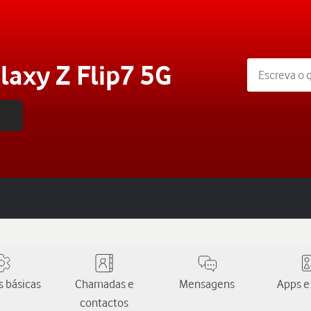
axy Z Flip7 5G
 básicas
Chamadas e
Mensagens
Apps e
contactos