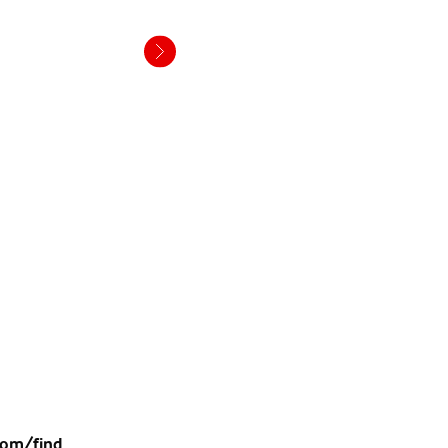
.
com/find