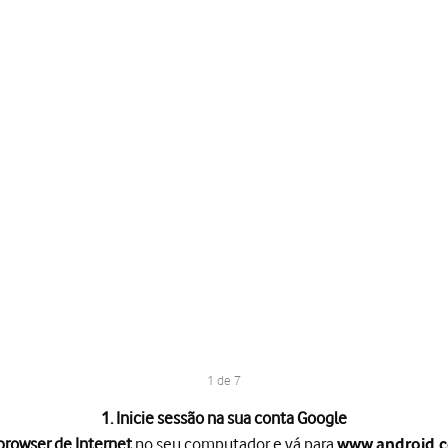
1 de 7
1. Inicie sessão na sua conta Google
rowser de Internet
no seu computador e vá para
www.android.