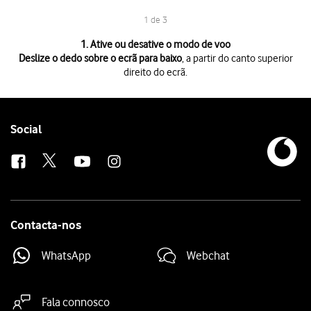
1 de 3
1 de 3
1. Ative ou desative o modo de voo
Deslize o dedo sobre o ecrã para baixo
, a partir do canto superior
direito do ecrã.
Deslize o dedo sobre o ecrã para baixo
, a partir do canto superior direi
Prima
o ícone de modo de voo
para ativar ou desativar a função.
Prima
a tecla de início
para terminar e voltar ao ecrã inicial.
Follow
Social
us
Contacta-nos
WhatsApp
Webchat
Fala connosco