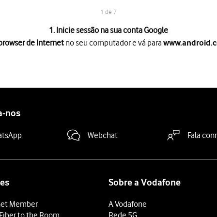
1 de 7
1. Inicie sessão na sua conta Google
rowser de Internet
no seu computador e vá para
www.android.
net
no seu computador e vá para
.
www.android.com/find
ã
para iniciar sessão na sua conta Google.
tendido
.
eu telefone
é mostrada no mapa.
a-nos
ro para o seu telefone, que será reproduzido durante 5 minutos. Pa
positivo
e siga as indicações no ecrã para bloquear o telefone.
atsApp
Webchat
Fala con
fone com um código e adicionar uma mensagem no ecrã do telefon
ão de fábrica
e siga as indicações no ecrã para apagar todo o con
do do seu telefone para impedir outros de ter acesso ao conteúd
es
Sobre a Vodafone
et Member
A Vodafone
Fiber to the Room
Rede 5G