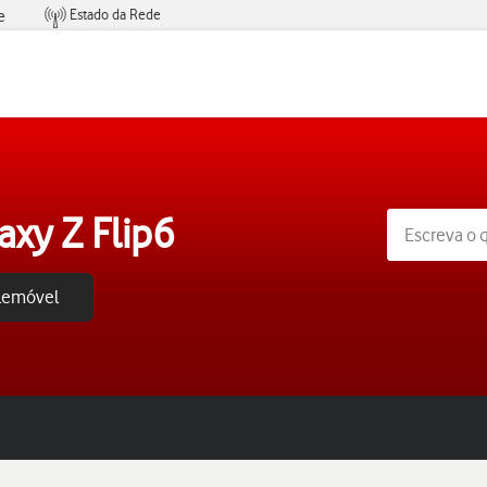
Estado da Rede
e
Condições de Oferta de Serviços
xy Z Flip6
elemóvel