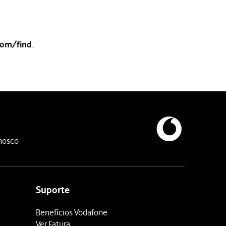
.
com/find
ra poder reproduzir o sinal sonoro, o seu telefone terá que estar 
nosco
e, anunciando que o telefone foi perdido.
teúdo do seu telefone.
Note que não poderá mais utilizar “Loca
o do seu telefone, caso este seja roubado. Quando tiver apagado
Suporte
Benefícios Vodafone
Ver Fatura