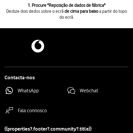
1 de 7
1. Procure "
Reposição de dados de fábrica
"
Deslize dois dedos sobre o ecrã
de cima para baixo
a partir do topo
do ecrã.
Deslize dois dedos sobre o ecrã
de cima para baixo
a partir do topo do 
Prima
o ícone de definições
.
Prima
Gestão geral
.
Prima
Repor
.
Prima
Reposição de dados de fábrica
.
Prima
Repor
.
Prima
Apagar tudo
. Aguarde um momento enquanto o telefone restabelec
Contacta-nos
WhatsApp
Webchat
Fala connosco
{{properties?.footer?.community?.title}}