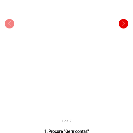
1 de 7
1 de 7
1. Procure "
Gerir contas
"