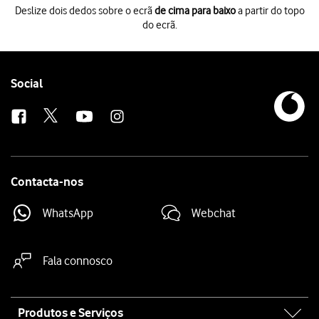
Deslize dois dedos sobre o ecrã
de cima para baixo
a partir do topo
do ecrã.
Deslize dois dedos sobre o ecrã
de cima para baixo
a partir do topo do 
Prima
o ícone de definições
.
Prima
Contas e cópia de segurança
.
Prima
Gerir contas
.
Follow
Social
Prima
o indicador junto a "Sincronizar dados automaticamente"
para at
us
Prima
OK
.
Prima
a tecla de início
para terminar e voltar ao ecrã inicial.
Contacta-nos
WhatsApp
Webchat
Fala connosco
Site
Produtos e Serviços