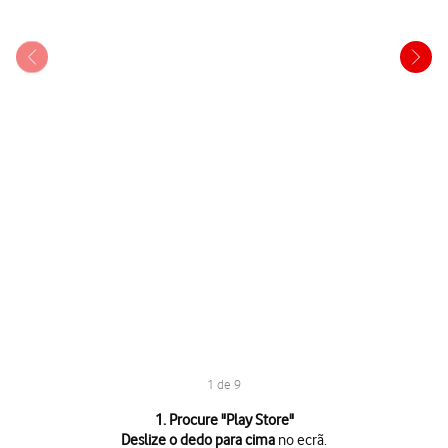
1 de 9
1 de 9
1. Procure "
Play Store
"
Deslize o dedo para cima
no ecrã.