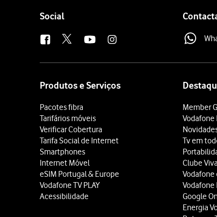
Follow
Social
Contact
us
Wh
Site
map
Produtos e Serviços
Destaqu
Pacotes fibra
Member G
Tarifários móveis
Vodafone 
Verificar Cobertura
Novidade
Tarifa Social de Internet
Tv em tod
Smartphones
Portabili
Internet Móvel
Clube Viv
eSIM Portugal & Europe
Vodafone
Vodafone TV PLAY
Vodafone
Acessibilidade
Google O
Energia V