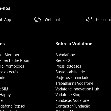
a-nos
atsApp
Webchat
Fala con
es
Sobre a Vodafone
et Member
A Vodafone
Fiber to the Room
Rede 5G
s e Promoções
Press Releases
os os ecrãs
Sustentabilidade
dade
Projetos Financiados
a
Trabalhar na Vodafone
 eSIM
Vodafone Innovation Hub
 Happy
Vodafone Blog
ne
Fundação Vodafone
odafone Repsol
Contactar Fundação