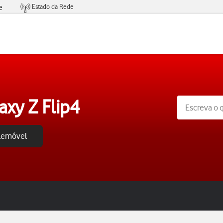
Estado da Rede
e
Condições de Oferta de Serviços
xy Z Flip4
elemóvel