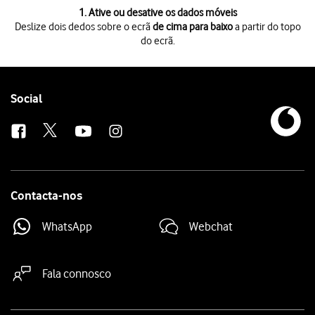
1 de 3
1. Ative ou desative os dados móveis
Deslize dois dedos sobre o ecrã
de cima para baixo
a partir do topo
do ecrã.
Deslize dois dedos sobre o ecrã
de cima para baixo
a partir do topo do 
Prima
o ícone de dados móveis
para ativar ou desativar a função.
Prima
a tecla de início
para terminar e voltar ao ecrã inicial.
Follow
Social
us
Contacta-nos
WhatsApp
Webchat
Fala connosco