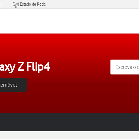
Estado da Rede
e
Condições de Oferta de Serviços
xy Z Flip4
elemóvel