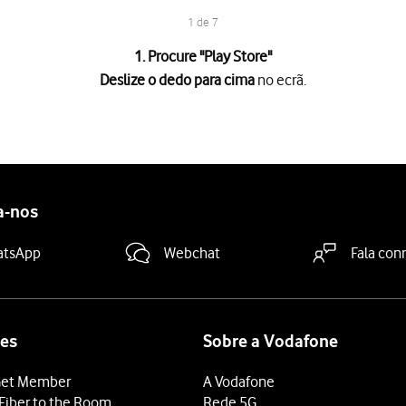
1 de 7
1. Procure "
Play Store
"
Deslize o dedo para cima
no ecrã.
no ecrã.
.
goria da app pretendida e prima
o ícone para pesquisar
.
a-nos
dicações no ecrã para instalar a app.
grátis, prima o preço para instalar a app.
atsApp
Webchat
Fala con
 terminar e voltar ao ecrã inicial.
es
Sobre a Vodafone
et Member
A Vodafone
Fiber to the Room
Rede 5G