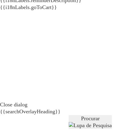
{{i18nLabels.reminderDescription}}
{{i18nLabels.goToCart}}
Close dialog
{{searchOverlayHeading}}
Procurar