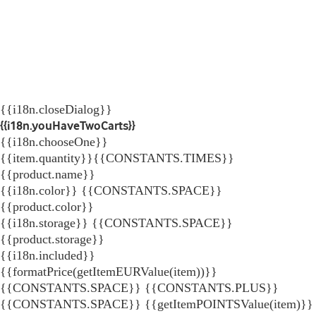
{{i18n.closeDialog}}
{{i18n.youHaveTwoCarts}}
{{i18n.chooseOne}}
{{item.quantity}}{{CONSTANTS.TIMES}}
{{product.name}}
{{i18n.color}} {{CONSTANTS.SPACE}}
{{product.color}}
{{i18n.storage}} {{CONSTANTS.SPACE}}
{{product.storage}}
{{i18n.included}}
{{formatPrice(getItemEURValue(item))}}
{{CONSTANTS.SPACE}} {{CONSTANTS.PLUS}}
{{CONSTANTS.SPACE}} {{getItemPOINTSValue(item)}}