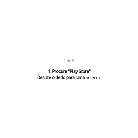
1 de 9
1 de 9
1. Procure "
Play Store
"
Deslize o dedo para cima
no ecrã.
Deslize o dedo para cima
no ecrã.
Prima
Play Store
.
Prima
o ícone de perfil
.
Prima
Gerir apps e dispositivos
.
Prima
Gerir
.
Prima
a app pretendida
.
Prima
Desinstalar
.
Prima
Desinstalar
.
Prima
a tecla de início
para terminar e voltar ao ecrã inicial.