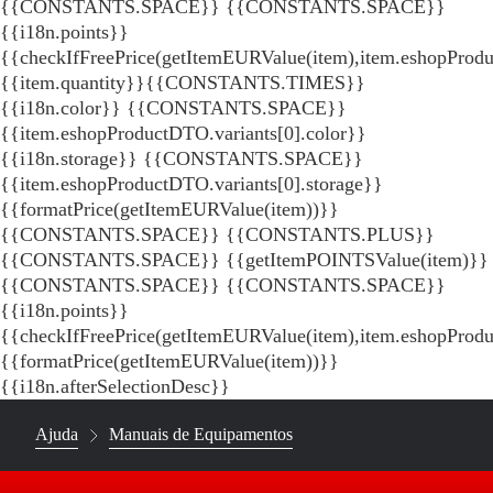
{{CONSTANTS.SPACE}}
{{CONSTANTS.SPACE}}
{{i18n.points}}
{{checkIfFreePrice(getItemEURValue(item),item.eshopProdu
{{item.quantity}}{{CONSTANTS.TIMES}}
{{i18n.color}} {{CONSTANTS.SPACE}}
{{item.eshopProductDTO.variants[0].color}}
{{i18n.storage}} {{CONSTANTS.SPACE}}
{{item.eshopProductDTO.variants[0].storage}}
{{formatPrice(getItemEURValue(item))}}
{{CONSTANTS.SPACE}} {{CONSTANTS.PLUS}}
{{CONSTANTS.SPACE}} {{getItemPOINTSValue(item)}}
{{CONSTANTS.SPACE}}
{{CONSTANTS.SPACE}}
{{i18n.points}}
{{checkIfFreePrice(getItemEURValue(item),item.eshopProd
{{formatPrice(getItemEURValue(item))}}
{{i18n.afterSelectionDesc}}
Ajuda
Manuais de Equipamentos