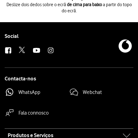
Deslize dois dedos sobre o ecrã
de cima para baixo
a partir do topo
do ecrã.
Deslize dois dedos sobre o ecrã
de cima para baixo
a partir do topo do 
Prima
o ícone de definições
.
Prima
Aplicações
.
Prima
a app pretendida
.
Follow
Social
Prima
Armazenamento
.
us
Prima
Limpar cache
.
Prima
a tecla de início
para terminar e voltar ao ecrã inicial.
Contacta-nos
WhatsApp
Webchat
Fala connosco
Site
Produtos e Serviços