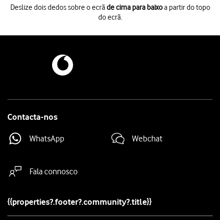
Deslize dois dedos sobre o ecrã
de cima para baixo
a partir do topo
do ecrã.
Deslize dois dedos sobre o ecrã
de cima para baixo
a partir do topo do 
Prima
o ícone de definições
.
Prima
Gestão geral
.
Prima
Data e hora
.
Prima
o indicador junto a "Data e hora automáticas"
para ativar a funçã
Prima
a tecla de início
para terminar e voltar ao ecrã inicial.
Contacta-nos
WhatsApp
Webchat
Fala connosco
{{properties?.footer?.community?.title}}