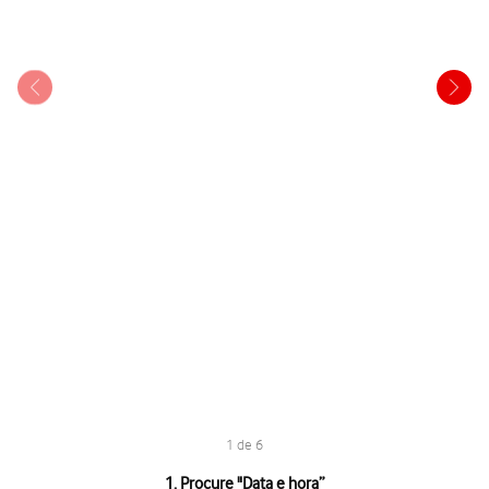
1 de 6
1 de 6
1. Procure "
Data e hora
”