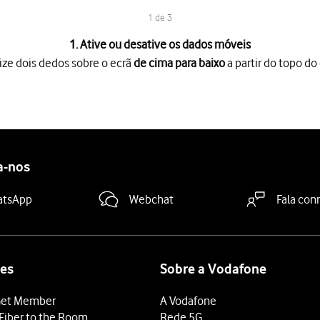
1 de 3
1. Ative ou desative os dados móveis
ize dois dedos sobre o ecrã
de cima para baixo
a partir do topo do 
o ecrã
de cima para baixo
a partir do topo do ecrã.
óveis
para ativar ou desativar a função.
 terminar e voltar ao ecrã inicial.
a-nos
atsApp
Webchat
Fala con
es
Sobre a Vodafone
et Member
A Vodafone
Fiber to the Room
Rede 5G