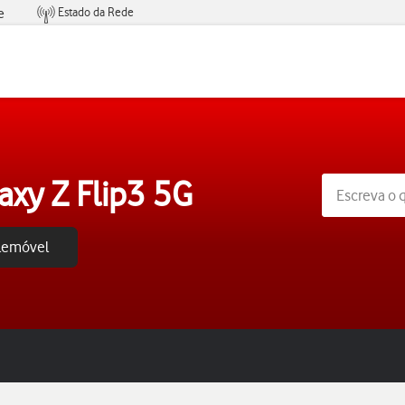
Estado da Rede
e
Condições de Oferta de Serviços
xy Z Flip3 5G
elemóvel