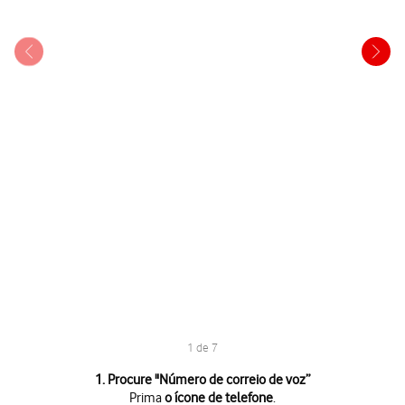
1 de 7
1 de 7
1. Procure "
Número de correio de voz
”
Prima
o ícone de telefone
.