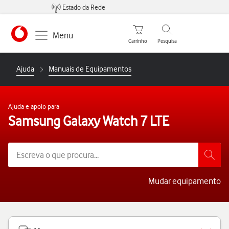
Estado da Rede
Carrinho de compras
Pesquisar
Menu
Carrinho
Pesquisa
https://www.vodafone.pt
Ajuda
Manuais de Equipamentos
Ajuda e apoio para
Samsung Galaxy Watch 7 LTE
Mudar equipamento