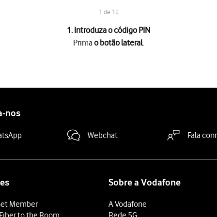
1 de 12
1. Introduza o código PIN
Prima
o botão lateral
.
loqueado, deve introduzir o código PIN e premir
OK
.
N errado três vezes, o cartão SIM é bloqueado. Para retirar o bl
o
.
a-nos
atsApp
Webchat
Fala con
s definições pretendidas para as selecionar.
ida e siga as indicações no ecrã, para transferir conteúdo de outr
dida
.
es
Sobre a Vodafone
ede Wi-Fi e prima
Ligar
.
et Member
A Vodafone
de Wi-Fi disponível, pode em alternativa utilizar a rede móvel.
Fiber to the Room
Rede 5G