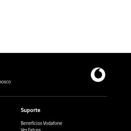
oqueio do cartão SIM, deverá introduzir o código PUK (o código P
nosco
o dispositivo ou prima
Configurar manualmente
.
Suporte
Benefícios Vodafone
Ver Fatura