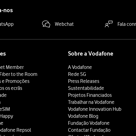
a-nos
atsApp
Webchat
Fala con
es
Sobre a Vodafone
et Member
A Vodafone
Fiber to the Room
Rede 5G
s e Promoções
Press Releases
os os ecrãs
Sustentabilidade
dade
Projetos Financiados
a
Trabalhar na Vodafone
 eSIM
Vodafone Innovation Hub
 Happy
Vodafone Blog
ne
Fundação Vodafone
odafone Repsol
Contactar Fundação