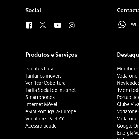
Follow
Social
Contact
us
Wh
Site
map
Produtos e Serviços
Destaqu
Pacotes fibra
Member G
Tarifários móveis
Vodafone 
Verificar Cobertura
Novidade
Tarifa Social de Internet
Tv em tod
Smartphones
Portabili
Internet Móvel
Clube Viv
eSIM Portugal & Europe
Vodafone
Vodafone TV PLAY
Vodafone
Acessibilidade
Google O
Energia V