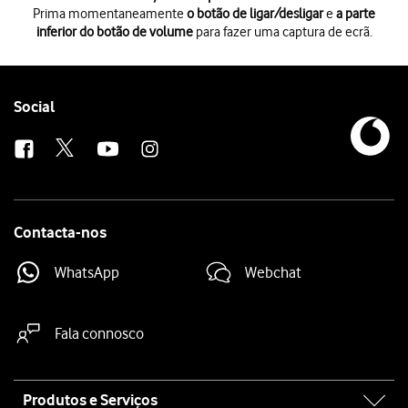
Prima momentaneamente
o botão de ligar/desligar
e
a parte
inferior do botão de volume
para fazer uma captura de ecrã.
Prima momentaneamente
o botão de ligar/desligar
e
a parte inferior
Para modificar a captura de ecrã prima
a captura de ecrã
e siga as indi
A imagem é guardada na galeria do tablet.
Follow
Social
us
Contacta-nos
WhatsApp
Webchat
Fala connosco
Site
Produtos e Serviços