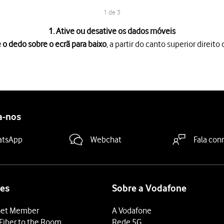
1 de 3
1. Ative ou desative os dados móveis
 o dedo sobre o ecrã para baixo
, a partir do canto superior direito 
rã para baixo
, a partir do canto superior direito do ecrã.
óveis
para ativar ou desativar a função.
 terminar e voltar ao ecrã inicial.
a-nos
atsApp
Webchat
Fala con
es
Sobre a Vodafone
et Member
A Vodafone
Fiber to the Room
Rede 5G