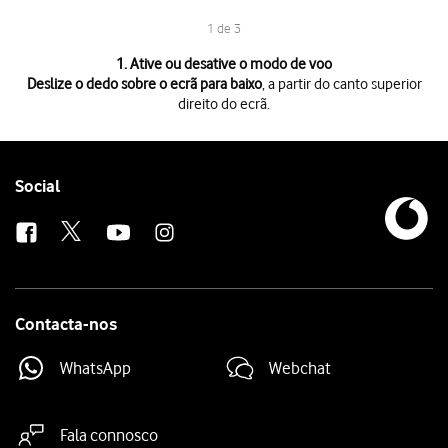
1 de 3
1 de 3
1. Ative ou desative o modo de voo
Deslize o dedo sobre o ecrã para baixo
, a partir do canto superior
direito do ecrã.
Deslize o dedo sobre o ecrã para baixo
, a partir do canto superior direi
Prima
o ícone de modo de voo
para ativar ou desativar a função.
Prima
a tecla de início
para terminar e voltar ao ecrã inicial.
Follow
Social
us
Contacta-nos
WhatsApp
Webchat
Fala connosco