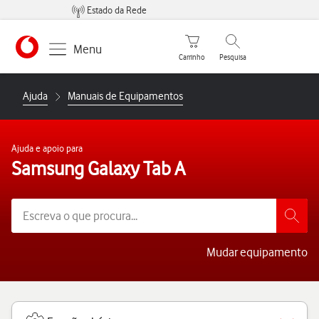
Estado da Rede
Carrinho de compras
Pesquisar
Menu
Carrinho
Pesquisa
https://www.vodafone.pt
Ajuda
Manuais de Equipamentos
Ajuda e apoio para
Samsung Galaxy Tab A
Mudar equipamento