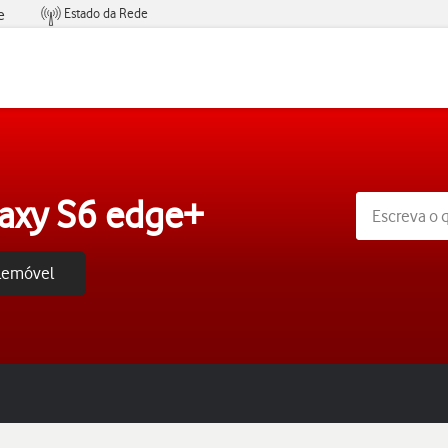
Estado da Rede
e
Condições de Oferta de Serviços
axy S6 edge+
elemóvel