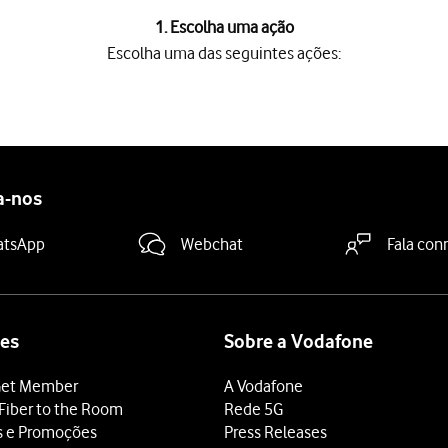
1. Escolha uma ação
Escolha uma das seguintes ações:
s ações:
1a.
ta telefónica, veja 1b.
ta de chamadas, veja 1c.
a-nos
ndido, e prima
o ícone de chamada
.
atsApp
Webchat
Fala con
ido
.
aparecem no visor.
one pretendido
.
es
Sobre a Vodafone
et Member
A Vodafone
Fiber to the Room
Rede 5G
one pretendido
.
s e Promoções
Press Releases
a
.