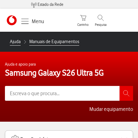
Estado da Rede
Carrinho de compras
Pesquisar
Menu
Carrinho
Pesquisa
https://www.vodafone.pt
Ajuda
Manuais de Equipamentos
Ajuda e apoio para
Samsung Galaxy S26 Ultra 5G
Mudar equipamento