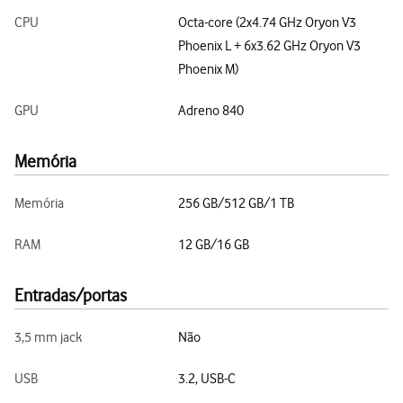
CPU
Octa-core (2x4.74 GHz Oryon V3
Phoenix L + 6x3.62 GHz Oryon V3
Phoenix M)
GPU
Adreno 840
Memória
Memória
256 GB/512 GB/1 TB
RAM
12 GB/16 GB
Entradas/portas
3,5 mm jack
Não
USB
3.2, USB-C