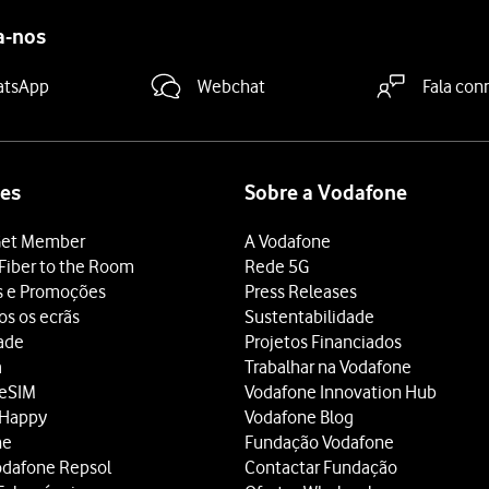
a-nos
atsApp
Webchat
Fala con
es
Sobre a Vodafone
et Member
A Vodafone
Fiber to the Room
Rede 5G
s e Promoções
Press Releases
os os ecrãs
Sustentabilidade
dade
Projetos Financiados
a
Trabalhar na Vodafone
 eSIM
Vodafone Innovation Hub
 Happy
Vodafone Blog
ne
Fundação Vodafone
odafone Repsol
Contactar Fundação