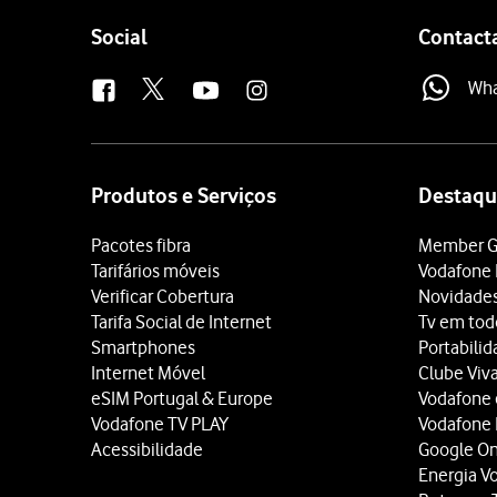
Follow
Social
Contact
us
Wh
Site
map
Produtos e Serviços
Destaqu
Pacotes fibra
Member G
Tarifários móveis
Vodafone 
Verificar Cobertura
Novidade
Tarifa Social de Internet
Tv em tod
Smartphones
Portabili
Internet Móvel
Clube Viv
eSIM Portugal & Europe
Vodafone
Vodafone TV PLAY
Vodafone
Acessibilidade
Google O
Energia V