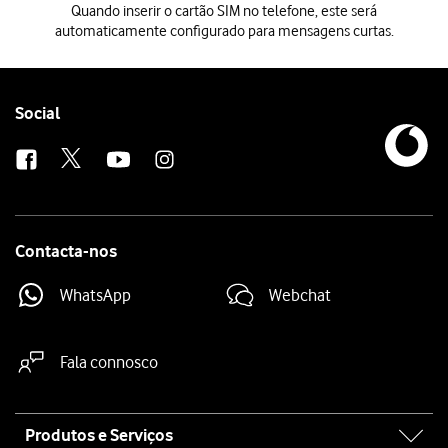
Quando inserir o cartão SIM no telefone, este será
automaticamente configurado para mensagens curtas.
Quando inserir o cartão SIM no telefone, este será automaticamente 
Follow
Social
us
Contacta-nos
WhatsApp
Webchat
Fala connosco
Site
Produtos e Serviços
map