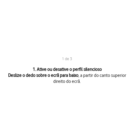
1 de 3
1 de 3
1. Ative ou desative o perfil silencioso
Deslize o dedo sobre o ecrã para baixo
, a partir do canto superior
direito do ecrã.
Deslize o dedo sobre o ecrã para baixo
, a partir do canto superior direi
Prima
o ícone de perfil
as vezes necessárias para ativar ou desativar o pe
Prima
a tecla de início
para terminar e voltar ao ecrã inicial.