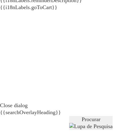
{{i18nLabels.reminderDescription}}
{{i18nLabels.goToCart}}
Close dialog
{{searchOverlayHeading}}
Procurar