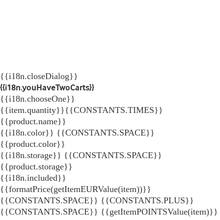
{{i18n.closeDialog}}
{{i18n.youHaveTwoCarts}}
{{i18n.chooseOne}}
{{item.quantity}}{{CONSTANTS.TIMES}}
{{product.name}}
{{i18n.color}} {{CONSTANTS.SPACE}}
{{product.color}}
{{i18n.storage}} {{CONSTANTS.SPACE}}
{{product.storage}}
{{i18n.included}}
{{formatPrice(getItemEURValue(item))}}
{{CONSTANTS.SPACE}} {{CONSTANTS.PLUS}}
{{CONSTANTS.SPACE}} {{getItemPOINTSValue(item)}}