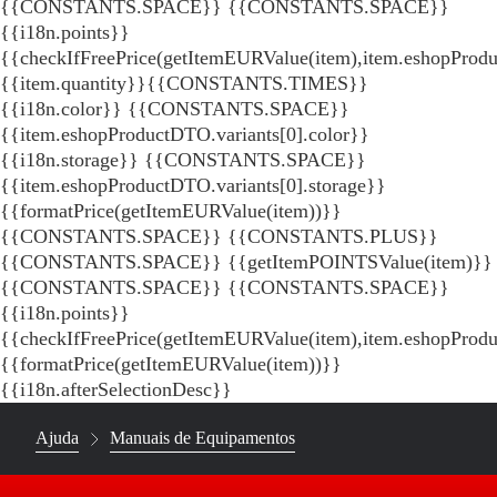
{{CONSTANTS.SPACE}}
{{CONSTANTS.SPACE}}
{{i18n.points}}
{{checkIfFreePrice(getItemEURValue(item),item.eshopProdu
{{item.quantity}}{{CONSTANTS.TIMES}}
{{i18n.color}} {{CONSTANTS.SPACE}}
{{item.eshopProductDTO.variants[0].color}}
{{i18n.storage}} {{CONSTANTS.SPACE}}
{{item.eshopProductDTO.variants[0].storage}}
{{formatPrice(getItemEURValue(item))}}
{{CONSTANTS.SPACE}} {{CONSTANTS.PLUS}}
{{CONSTANTS.SPACE}} {{getItemPOINTSValue(item)}}
{{CONSTANTS.SPACE}}
{{CONSTANTS.SPACE}}
{{i18n.points}}
{{checkIfFreePrice(getItemEURValue(item),item.eshopProd
{{formatPrice(getItemEURValue(item))}}
{{i18n.afterSelectionDesc}}
Ajuda
Manuais de Equipamentos