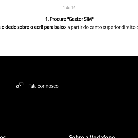
1 de 16
1. Procure "
Gestor SIM
"
 o dedo sobre o ecrã para baixo
, a partir do canto superior direito 
rã para baixo
, a partir do canto superior direito do ecrã.
es
.
.
var ou desativar a utilização do plano.
plano, deve premir
Ligar
.
Fala connosco
 do plano, deve premir
Desligar
.
so
.
dida
.
.
es
Sobre a Vodafone