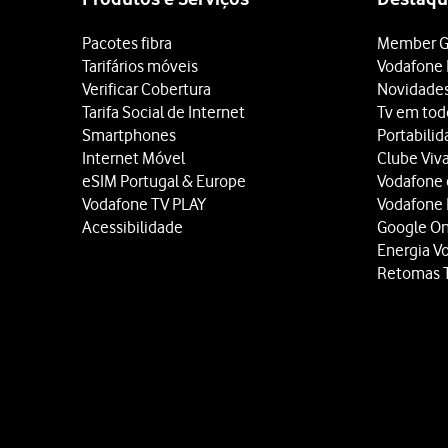
Prima
Dados móveis
.
Prima
a definição preten
Pacotes fibra
Member G
Prima
a tecla de início
para
Tarifários móveis
Vodafone 
Verificar Cobertura
Novidade
Tarifa Social de Internet
Tv em tod
Smartphones
Portabili
Internet Móvel
Clube Viv
eSIM Portugal & Europe
Vodafone
Vodafone TV PLAY
Vodafone
Acessibilidade
Google O
Energia V
Retomas 
Site
map