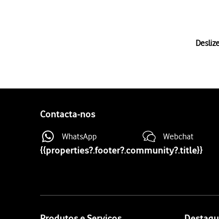
1 de 16
Deslize
Deslize o dedo sobre o ec
Prima
o ícone de definiçõ
Prima
Ligações
.
Prima
Gestor SIM
.
Prima
o plano pretendido
Contacta-nos
Prima
o indicador
para ati
Se ativar a utilização do 
WhatsApp
Webchat
Se desativar a utilização
{{properties?.footer?.community?.title}}
Prima
a tecla de retroces
Prima
Chamadas
.
Prima
a definição preten
Prima
Mensagens
.
Site
Prima
o plano pretendido
map
Produtos e Serviços
Destaqu