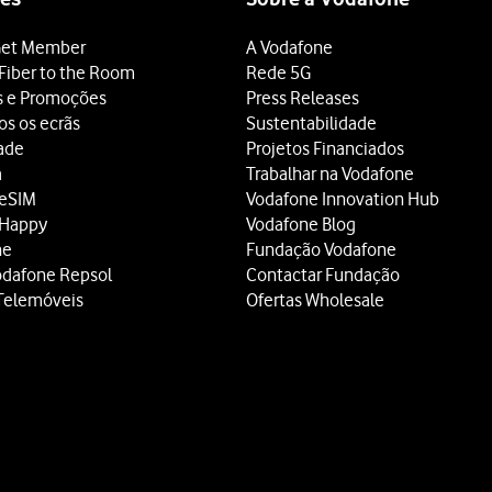
dida
.
et Member
A Vodafone
 terminar e voltar ao ecrã inicial.
Fiber to the Room
Rede 5G
s e Promoções
Press Releases
os os ecrãs
Sustentabilidade
dade
Projetos Financiados
a
Trabalhar na Vodafone
 eSIM
Vodafone Innovation Hub
 Happy
Vodafone Blog
ne
Fundação Vodafone
odafone Repsol
Contactar Fundação
Telemóveis
Ofertas Wholesale