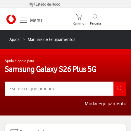
Estado da Rede
Carrinho de compras
Pesquisar
Menu
Carrinho
Pesquisa
https://www.vodafone.pt
Ajuda
Manuais de Equipamentos
Ajuda e apoio para
Samsung Galaxy S26 Plus 5G
Mudar equipamento