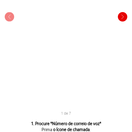
1 de 7
1 de 7
1. Procure "
Número de correio de voz
"
Prima
o ícone de chamada
.