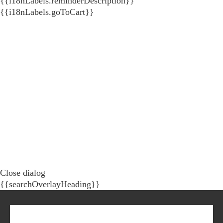
{{i18nLabels.reminderDescription}}
{{i18nLabels.goToCart}}
Close dialog
{{searchOverlayHeading}}