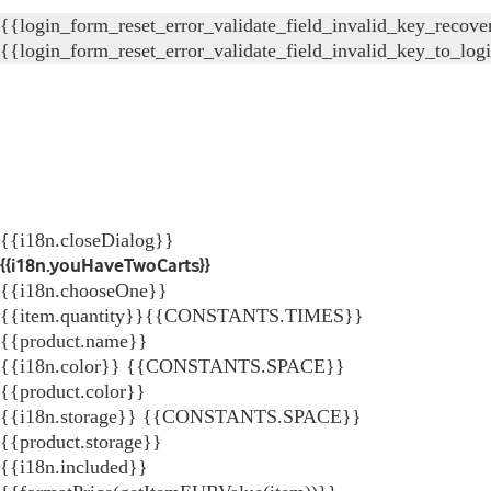
{{login_form_reset_error_validate_field_invalid_key_recove
{{login_form_reset_error_validate_field_invalid_key_to_log
{{i18n.closeDialog}}
{{i18n.youHaveTwoCarts}}
{{i18n.chooseOne}}
{{item.quantity}}{{CONSTANTS.TIMES}}
{{product.name}}
{{i18n.color}} {{CONSTANTS.SPACE}}
{{product.color}}
{{i18n.storage}} {{CONSTANTS.SPACE}}
{{product.storage}}
{{i18n.included}}