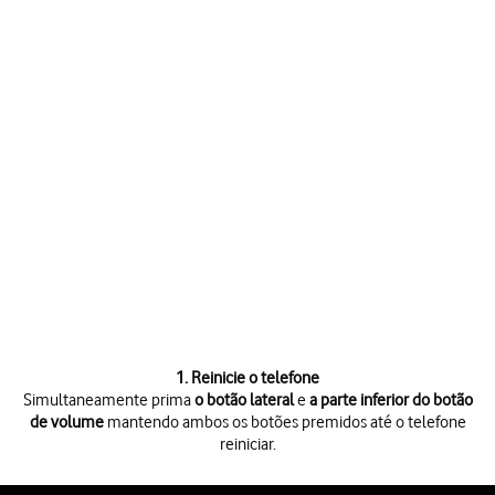
1. Reinicie o telefone
Simultaneamente prima
o botão lateral
e
a parte inferior do botão
de volume
mantendo ambos os botões premidos até o telefone
reiniciar.
Simultaneamente prima
o botão lateral
e
a parte inferior do botão d