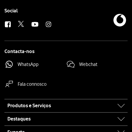
Follow
Social
us
Contacta-nos
WhatsApp
Webchat
Fala connosco
Site
Produtos e Serviços
map
Destaques