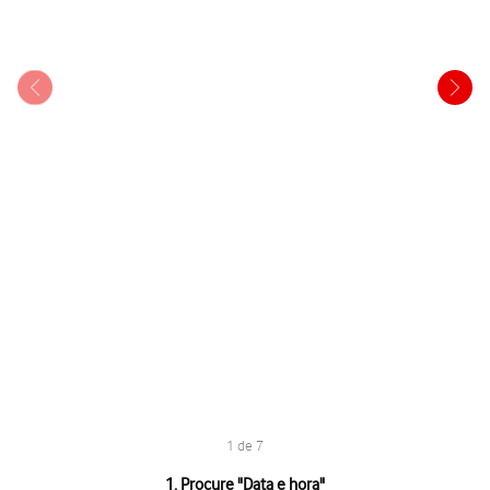
1 de 7
1 de 7
1. Procure "
Data e hora
"