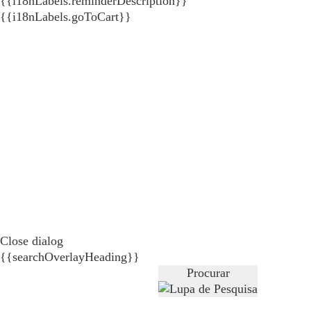
{{i18nLabels.reminderDescription}}
{{i18nLabels.goToCart}}
Close dialog
{{searchOverlayHeading}}
Procurar