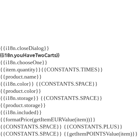
{{i18n.closeDialog}}
{{i18n.youHaveTwoCarts}}
{{i18n.chooseOne}}
{{item.quantity}}{{CONSTANTS.TIMES}}
{{product.name}}
{{i18n.color}} {{CONSTANTS.SPACE}}
{{product.color}}
{{i18n.storage}} {{CONSTANTS.SPACE}}
{{product.storage}}
{{i18n.included}}
{{formatPrice(getItemEURValue(item))}}
{{CONSTANTS.SPACE}} {{CONSTANTS.PLUS}}
{{CONSTANTS.SPACE}} {{getItemPOINTSValue(item)}}