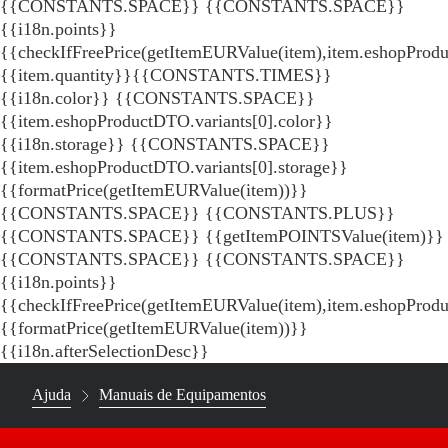
{{CONSTANTS.SPACE}}
{{CONSTANTS.SPACE}}
{{i18n.points}}
{{checkIfFreePrice(getItemEURValue(item),item.eshopProdu
{{item.quantity}}{{CONSTANTS.TIMES}}
{{i18n.color}} {{CONSTANTS.SPACE}}
{{item.eshopProductDTO.variants[0].color}}
{{i18n.storage}} {{CONSTANTS.SPACE}}
{{item.eshopProductDTO.variants[0].storage}}
{{formatPrice(getItemEURValue(item))}}
{{CONSTANTS.SPACE}} {{CONSTANTS.PLUS}}
{{CONSTANTS.SPACE}} {{getItemPOINTSValue(item)}}
{{CONSTANTS.SPACE}}
{{CONSTANTS.SPACE}}
{{i18n.points}}
{{checkIfFreePrice(getItemEURValue(item),item.eshopProd
{{formatPrice(getItemEURValue(item))}}
{{i18n.afterSelectionDesc}}
Ajuda
Manuais de Equipamentos