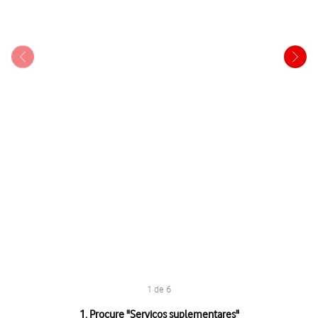
1 de 6
1 de 6
1. Procure "
Serviços suplementares
"